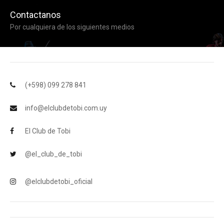
Contactanos
Por cualquiera de los siguientes medios
(+598) 099 278 841
info@elclubdetobi.com.uy
El Club de Tobi
@el_club_de_tobi
@elclubdetobi_oficial