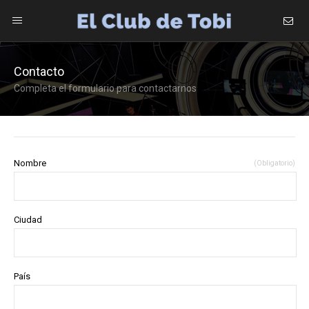
Inicio
Contacto
Completa el formulario para contactarnos
Tobiografía
Noticias
Nombre
(Obligatorio)
Galería
Videos
Ciudad
Discografía
País
Contacto